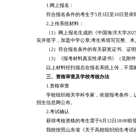
1.
网上报名：
符合报名条件的考生于
5
月3
日至
10
日登录
2.
上传系统材料：
（
1
）网上报名生成的《中国海洋大学
202
实并签字，加盖中学公章
;
考生将填写完整、本
（
2
）符合报名条件的有关获奖证书、证明
（
3
）《报考材料真实性承诺书》（见附件
以上材料经扫描后在报名系统上传，不需
三、资格审查及学校考核办法
1.
资格审查
学校组织相关学科专家，依据报考条件，
招生信息网公布。
2.
考试确认
获得考核资格的考生需于
6
月
12
日
18:00
前
我校按照山东省《关于高校组织招生考试