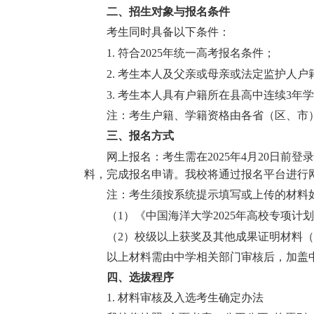
二、招生对象与报名条件
考生同时具备以下条件：
1.
符合
2025
年统一高考报名条件；
2.
考生本人及父亲或母亲或法定监护人户
3.
考生本人具有户籍所在县高中连续
3
年学
注：考生户籍、学籍资格由各省（区、市
三、报名方式
网上报名：考生需在
2025
年
4
月
20
日前登录
料，完成报名申请。我校将通过报名平台进行
注：考生须按系统提示填写或上传的材料
（
1
）《中国海洋大学
2025
年高校专项计划
（
2
）校级以上获奖及其他成果证明材料（
以上材料需由中学相关部门审核后，加盖
四、选拔程序
1.
材料审核及入选考生确定办法